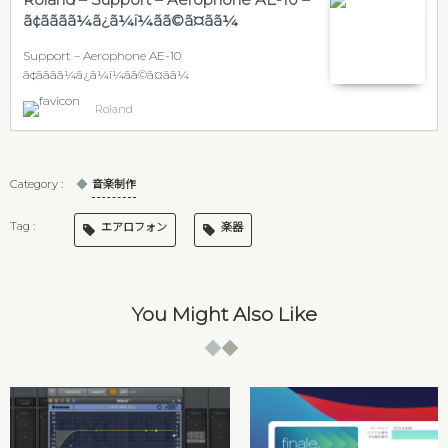
ã¢ãããã¼ã¿ã¼ï¼ãã©ã¤ãã¼
Support – Aerophone AE-10
ã¢ãããã¼ã¿ã¼ï¼ãã©ã¤ãã¼
Roland
音楽制作
エアロフォン
楽器
You Might Also Like