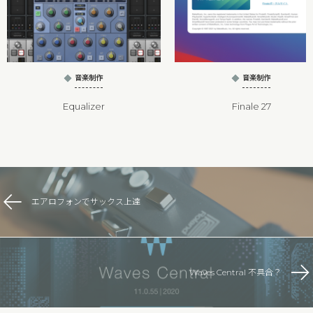
音楽制作
音楽制作
Equalizer
Finale 27
エアロフォンでサックス上達
Waves Central 不具合？