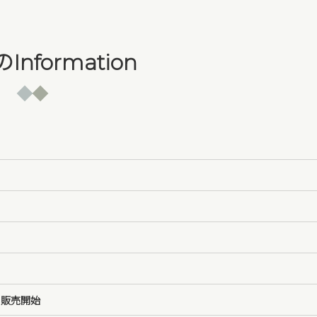
nformation
」
」
ド販売開始