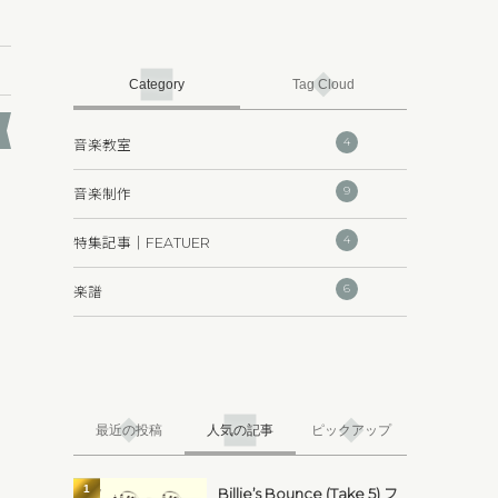
Category
Tag Cloud
4
音楽教室
9
音楽制作
4
特集記事｜FEATUER
6
楽譜
最近の投稿
人気の記事
ピックアップ
1
Billie’s Bounce (Take 5) フ